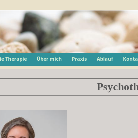
ie Therapie
Über mich
Praxis
Ablauf
Konta
Psychoth
 Sarközi