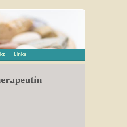
kt
Links
erapeutin