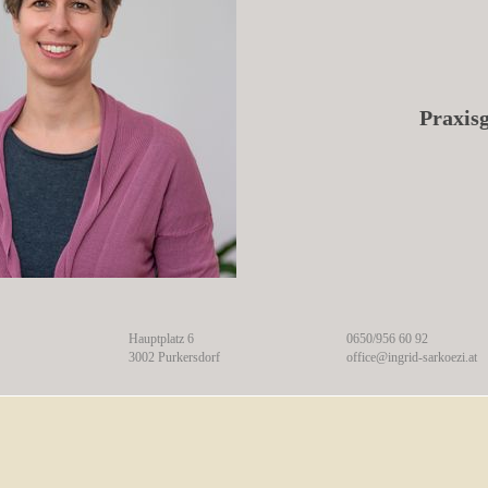
Praxis
Hauptplatz 6
0650/956 60 92
3002 Purkersdorf
office@ingrid-sarkoezi.at